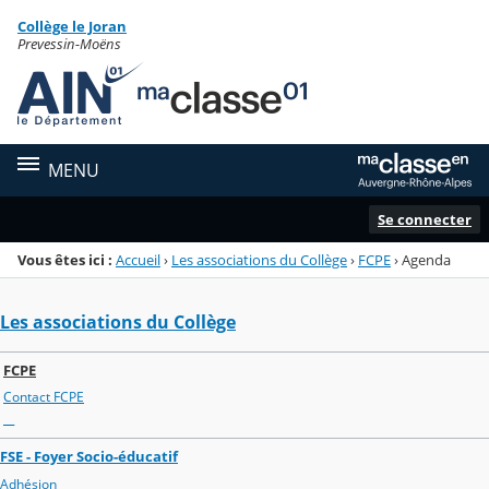
Panneau de gestion des cookies
Collège le Joran
Menu de la rubrique
Contenu
Prevessin-Moëns
MENU
Se connecter
Vous êtes ici :
Accueil
›
Les associations du Collège
›
FCPE
›
Agenda
Les associations du Collège
FCPE
Contact FCPE
__
FSE - Foyer Socio-éducatif
Adhésion