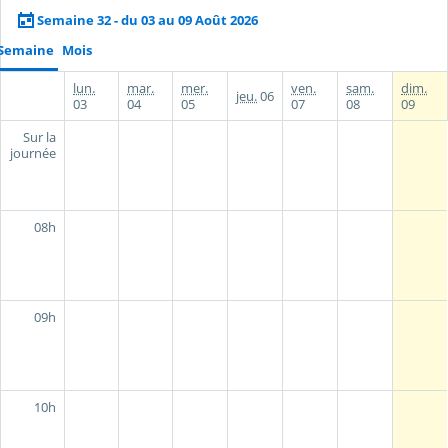
Semaine 32 - du 03 au 09 Août 2026
Semaine
Mois
lun.
mar.
mer.
ven.
sam.
dim.
jeu.
06
03
04
05
07
08
09
Sur la
journée
08h
09h
10h