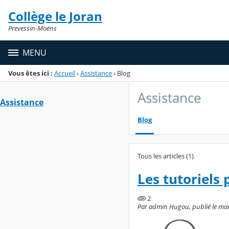
Panneau de gestion des cookies
Collège le Joran
Menu de la rubrique
Contenu
Prevessin-Moëns
MENU
Vous êtes ici :
Accueil
›
Assistance
›
Blog
Assistance
Assistance
Blog
Tous les articles (1)
Les tutoriels 
2
Par admin Hugou, publié le mar