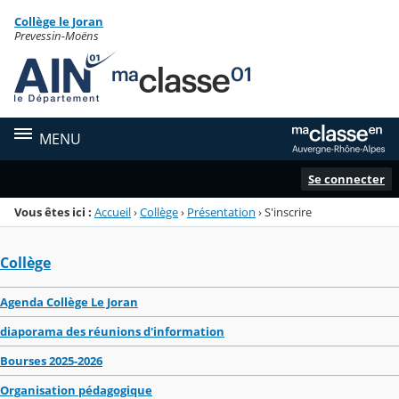
Panneau de gestion des cookies
Collège le Joran
Menu de la rubrique
Contenu
Prevessin-Moëns
MENU
Se connecter
Vous êtes ici :
Accueil
›
Collège
›
Présentation
›
S'inscrire
Collège
Agenda Collège Le Joran
diaporama des réunions d'information
Bourses 2025-2026
Organisation pédagogique