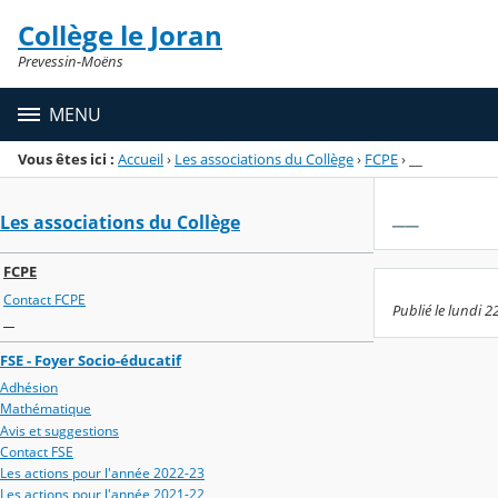
Panneau de gestion des cookies
Collège le Joran
Menu de la rubrique
Contenu
Prevessin-Moëns
MENU
Vous êtes ici :
Accueil
›
Les associations du Collège
›
FCPE
›
__
__
Les associations du Collège
FCPE
Contact FCPE
Publié le lundi 2
__
FSE - Foyer Socio-éducatif
Adhésion
Mathématique
Avis et suggestions
Contact FSE
Les actions pour l'année 2022-23
Les actions pour l'année 2021-22