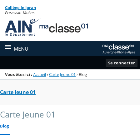
Panneau de gestion des cookies
Collège le Joran
Menu de la rubrique
Contenu
Prevessin-Moëns
MENU
Se connecter
Vous êtes ici :
Accueil
›
Carte Jeune 01
›
Blog
Carte Jeune 01
Carte Jeune 01
Blog