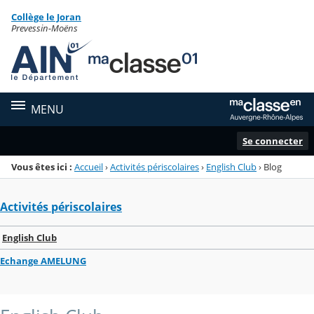
Panneau de gestion des cookies
Collège le Joran
Menu de la rubrique
Contenu
Prevessin-Moëns
MENU
Se connecter
Vous êtes ici :
Accueil
›
Activités périscolaires
›
English Club
›
Blog
Activités périscolaires
English Club
Echange AMELUNG