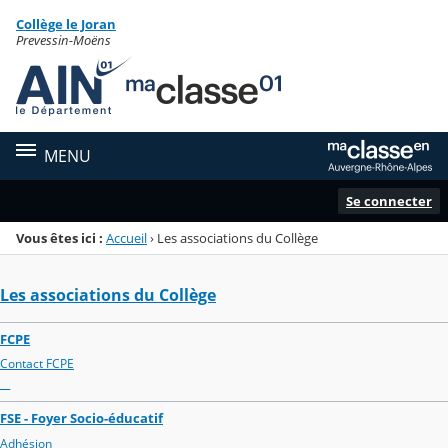
Panneau de gestion des cookies
Collège le Joran
Menu de la rubrique
Contenu
Prevessin-Moëns
MENU
Se connecter
Vous êtes ici :
Accueil
›
Les associations du Collège
Les associations du Collège
FCPE
Contact FCPE
__
FSE - Foyer Socio-éducatif
Adhésion