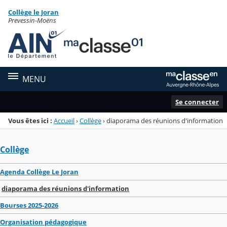
Panneau de gestion des cookies
Collège le Joran
Menu de la rubrique
Contenu
Prevessin-Moëns
MENU
Se connecter
Vous êtes ici :
Accueil
›
Collège
›
diaporama des réunions d'information
Collège
Agenda Collège Le Joran
diaporama des réunions d'information
Bourses 2025-2026
Organisation pédagogique