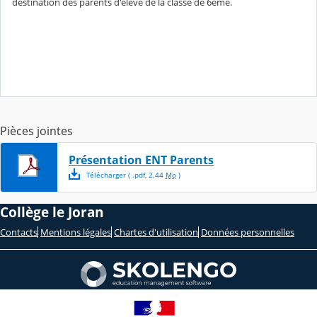
destination des parents d'élève de la classe de 6ème.
Pièces jointes
Présentation ENT Parents
Télécharger
( .
pdf
,
2.44
Mo
)
Collège le Joran
Contacts
Mentions légales
Chartes d'utilisation
Données personnelles