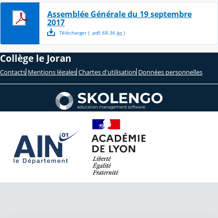
Assemblée Générale du 19 septembre
2017
Télécharger
( .
pdf
,
68.36
ko
)
Collège le Joran
Contacts
Mentions légales
Chartes d'utilisation
Données personnelles