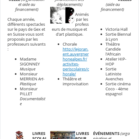
et aide au
déplacements)
(aide au
financement)
financement)
Animés
Chaque année,
par les
différents spectacles
profess
Victoria Hall
sur le pays de Gex et
eurs de musique et
Sortie Biennal
en Suisse vous sont
d'art plastique.
à Lyon
proposés par les
Chorale
Théâtre
professeurs suivants
http://lejoran.
Candide
:
ent.auvergner
l'Africain
Madame
honealpes.fr/
Atelier HIP-
SIGONNEY
activites-
HOP
Musique
periscolaires/c
Sortie
Monsieur
horale/
Latiniste
MERRIEN
Art-
Théâtre et
Avenches
Plastique
improvisation
Sortie cinéma
Monsieur
Coco - 4ème
PILLET
espagnol
Documentalist
e
LIVRES
LIVRES
ÉVÉNEMENTS
(orga
SCOLAI
POUR
nisation et