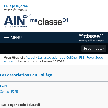
Panneau de gestion des cookies
Collège le Joran
Menu de la rubrique
Contenu
Prevessin-Moëns
MENU
Se connecter
Vous êtes ici :
Accueil
›
Les associations du Collège
›
FSE - Foyer Socio-
éducatif
›
Les actions pour l'année 2017-18
Les associations du Collège
FCPE
Contact FCPE
__
FSE - Foyer Socio-éducatif