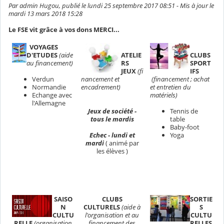
Par admin Hugou, publié le lundi 25 septembre 2017 08:51 - Mis à jour le
mardi 13 mars 2018 15:28
Le FSE vit grâce à vos dons MERCI...
VOYAGES
D'ETUDES
(aide
ATELIE
CLUBS
au financement)
RS
SPORT
JEUX
(fi
IFS
Verdun
nancement et
(financement ; achat
Normandie
encadrement)
et entretien du
Echange avec
matériels)
l'Allemagne
Jeux de société -
Tennis de
tous le mardis
table
Baby-foot
Echec - lundi et
Yoga
mardi
( animé par
les élèves )
SAISO
CLUBS
SORTIE
N
CULTURELS
(aide à
S
CULTU
l'organisation et au
CULTU
RELLE
(organisation
financement des
RELLES