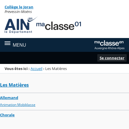
Panneau de gestion des cookies
Collège le Joran
Menu de la rubrique
Contenu
Prevessin-Moëns
MENU
Se connecter
Vous êtes ici :
Accueil
›
Les Matières
Les Matières
Allemand
Animation Mobiklasse
Chorale