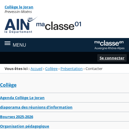
Panneau de gestion des cookies
Collège le Joran
Menu de la rubrique
Contenu
Prevessin-Moëns
MENU
Se connecter
Vous êtes ici :
Accueil
›
Collège
›
Présentation
›
Contacter
Collège
Agenda Collège Le Joran
diaporama des réunions d'information
Bourses 2025-2026
Organisation pédagogique