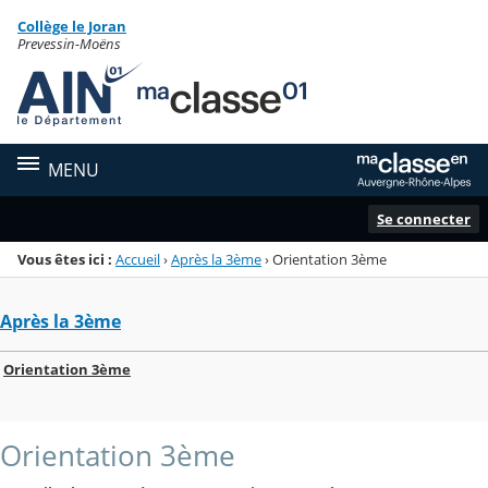
Panneau de gestion des cookies
Collège le Joran
Menu de la rubrique
Contenu
Prevessin-Moëns
MENU
Se connecter
Vous êtes ici :
Accueil
›
Après la 3ème
›
Orientation 3ème
Après la 3ème
Orientation 3ème
Orientation 3ème