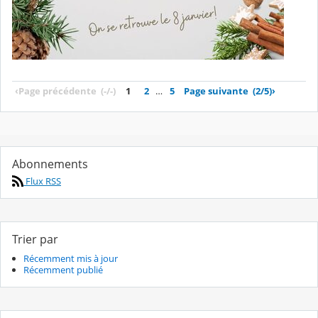
‹
Page précédente
(-/-)
1
2
…
5
Page suivante
(2/5)
›
Abonnements
Flux RSS
Trier par
Récemment mis à jour
Récemment publié