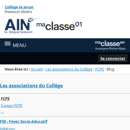
Panneau de gestion des cookies
Collège le Joran
Menu de la rubrique
Contenu
Prevessin-Moëns
MENU
Se connecter
Vous êtes ici :
Accueil
›
Les associations du Collège
›
FCPE
›
Blog
Les associations du Collège
FCPE
Contact FCPE
__
FSE - Foyer Socio-éducatif
Adhésion