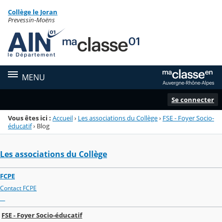
Panneau de gestion des cookies
Collège le Joran
Menu de la rubrique
Contenu
Prevessin-Moëns
MENU
Se connecter
Vous êtes ici :
Accueil
›
Les associations du Collège
›
FSE - Foyer Socio-
éducatif
›
Blog
Les associations du Collège
FCPE
Contact FCPE
__
FSE - Foyer Socio-éducatif