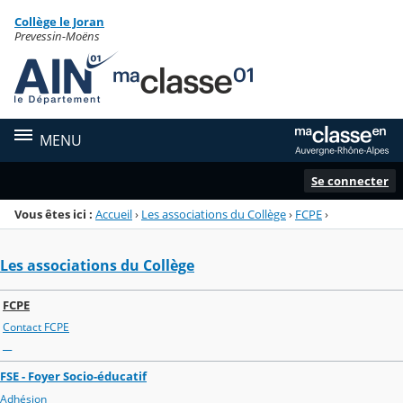
Panneau de gestion des cookies
Collège le Joran
Menu de la rubrique
Contenu
Prevessin-Moëns
MENU
Se connecter
Vous êtes ici :
Accueil
›
Les associations du Collège
›
FCPE
›
Les associations du Collège
FCPE
Contact FCPE
__
FSE - Foyer Socio-éducatif
Adhésion