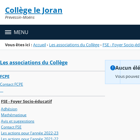
Panneau de gestion des cookies
Collège le Joran
Menu de la rubrique
Contenu
Prevessin-Moëns
MENU
Vous êtes ici :
Accueil
›
Les associations du Collège
›
FSE - Foyer Socio-éd
Les associations du Collège
Aucun élém
FCPE
Vous pouvez 
Contact FCPE
__
FSE - Foyer Socio-éducatif
Adhésion
Mathématique
Avis et suggestions
Contact FSE
Les actions pour l'année 2022-23
Les actions pour l'année 2021-22