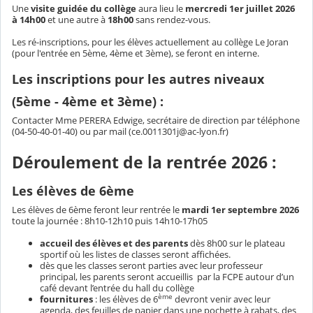
Une
visite guidée du collège
aura lieu le
mercredi 1er juillet 2026
à 14h00
et une autre à
18h00
sans rendez-vous.
Les ré-inscriptions, pour les élèves actuellement au collège Le Joran
(pour l'entrée en 5ème, 4ème et 3ème), se feront en interne.
Les inscriptions pour les autres niveaux
(5ème - 4ème et 3ème) :
Contacter Mme PERERA Edwige, secrétaire de direction par téléphone
(04-50-40-01-40) ou par mail (ce.0011301j@ac-lyon.fr)
Déroulement de la rentrée 2026 :
Les élèves de 6ème
Les élèves de 6ème feront leur rentrée le
mardi 1er septembre 2026
toute la journée : 8h10-12h10 puis 14h10-17h05
accueil des élèves et des parents
dès 8h00 sur le plateau
sportif où les listes de classes seront affichées.
dès que les classes seront parties avec leur professeur
principal, les parents seront accueillis par la FCPE autour d’un
café devant l’entrée du hall du collège
ème
fournitures
: les élèves de 6
devront venir avec leur
agenda, des feuilles de papier dans une pochette à rabats, des