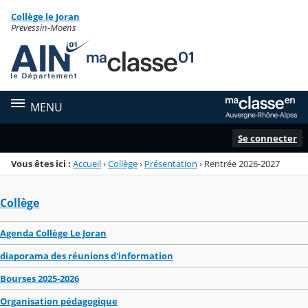
Panneau de gestion des cookies
Collège le Joran
Menu de la rubrique
Contenu
Prevessin-Moëns
MENU
Se connecter
Vous êtes ici :
Accueil
›
Collège
›
Présentation
›
Rentrée 2026-2027
Collège
Agenda Collège Le Joran
diaporama des réunions d'information
Bourses 2025-2026
Organisation pédagogique