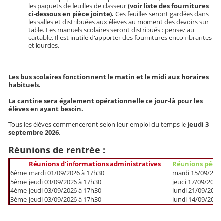
les paquets de feuilles de classeur
(voir liste des fournitures
ci-dessous en pièce jointe).
Ces feuilles seront gardées dans
les salles et distribuées aux élèves au moment des devoirs sur
table. Les manuels scolaires seront distribués : pensez au
cartable. Il est inutile d'apporter des fournitures encombrantes
et lourdes.
Les bus scolaires fonctionnent le matin et le midi aux horaires
habituels.
La cantine sera également opérationnelle ce jour-là pour les
élèves en ayant besoin.
Tous les élèves commenceront selon leur emploi du temps le
jeudi 3
septembre 2026
.
Réunions de rentrée :
Réunions d’informations administratives
Réunions pédag
6ème
mardi 01/09/2026 à 17h30
mardi 15/09/202
5ème
jeudi 03/09/2026 à 17h30
jeudi 17/09/2026
4ème
jeudi 03/09/2026 à 17h30
lundi 21/09/2026
3ème
jeudi 03/09/2026 à 17h30
lundi 14/09/2026