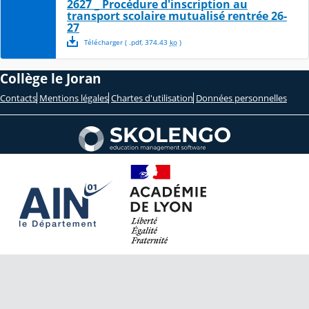
2627 _ Procédure d'inscription au
transport scolaire mutualisé rentrée 26-
27
Télécharger
( .
pdf
,
374.43
ko
)
Collège le Joran
Contacts
Mentions légales
Chartes d'utilisation
Données personnelles