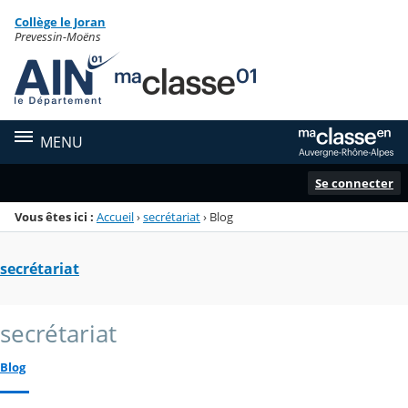
Panneau de gestion des cookies
Collège le Joran
Menu de la rubrique
Contenu
Prevessin-Moëns
MENU
Se connecter
Vous êtes ici :
Accueil
›
secrétariat
›
Blog
secrétariat
secrétariat
Blog