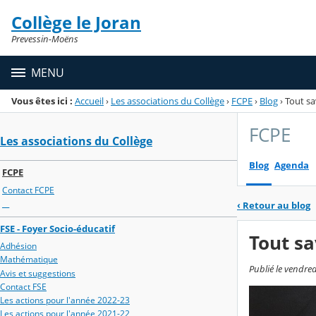
Panneau de gestion des cookies
Collège le Joran
Menu de la rubrique
Contenu
Prevessin-Moëns
MENU
Vous êtes ici :
Accueil
›
Les associations du Collège
›
FCPE
›
Blog
›
Tout sa
FCPE
Les associations du Collège
Blog
Agenda
FCPE
Contact FCPE
__
‹
Retour au blog
FSE - Foyer Socio-éducatif
Tout sa
Adhésion
Mathématique
Publié le vendred
Avis et suggestions
Contact FSE
Les actions pour l'année 2022-23
Les actions pour l'année 2021-22